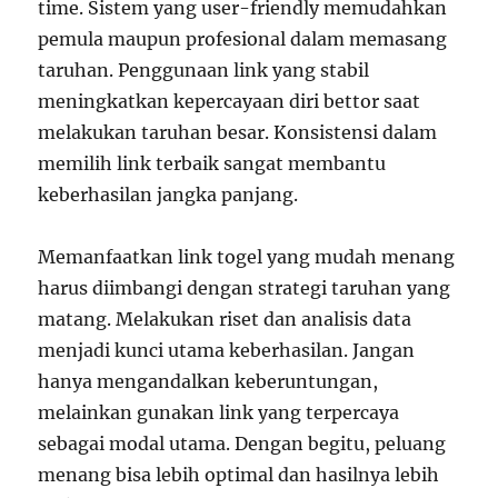
time. Sistem yang user-friendly memudahkan
pemula maupun profesional dalam memasang
taruhan. Penggunaan link yang stabil
meningkatkan kepercayaan diri bettor saat
melakukan taruhan besar. Konsistensi dalam
memilih link terbaik sangat membantu
keberhasilan jangka panjang.
Memanfaatkan link togel yang mudah menang
harus diimbangi dengan strategi taruhan yang
matang. Melakukan riset dan analisis data
menjadi kunci utama keberhasilan. Jangan
hanya mengandalkan keberuntungan,
melainkan gunakan link yang terpercaya
sebagai modal utama. Dengan begitu, peluang
menang bisa lebih optimal dan hasilnya lebih