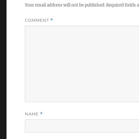
Your email address will not be published.
Required fields
COMMENT
*
NAME
*