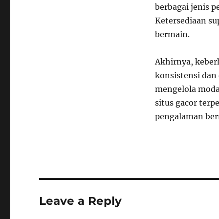
berbagai jenis 
Ketersediaan su
bermain.
Akhirnya, keberh
konsistensi dan
mengelola modal
situs gacor ter
pengalaman ber
Leave a Reply