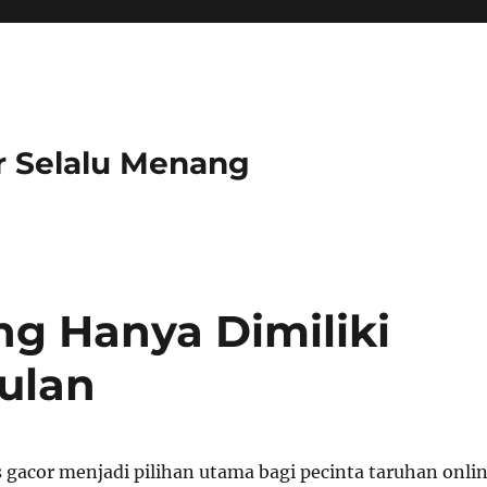
ar Selalu Menang
ang Hanya Dimiliki
ulan
 gacor menjadi pilihan utama bagi pecinta taruhan onli