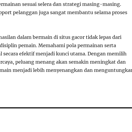
permainan sesuai selera dan strategi masing-masing.
pport pelanggan juga sangat membantu selama proses
asilan dalam bermain di situs gacor tidak lepas dari
 disiplin pemain. Memahami pola permainan serta
 secara efektif menjadi kunci utama. Dengan memilih
percaya, peluang menang akan semakin meningkat dan
main menjadi lebih menyenangkan dan menguntungka