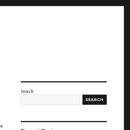
Search
SEARCH
ne