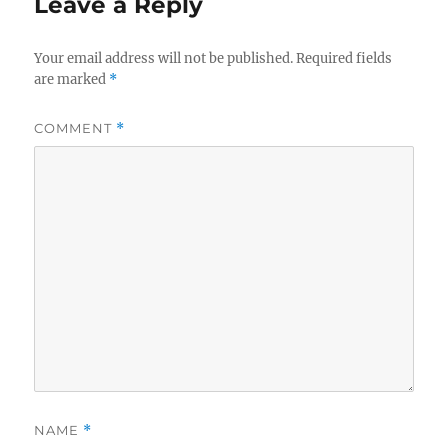
Leave a Reply
Your email address will not be published.
Required fields
are marked
*
COMMENT
*
NAME
*