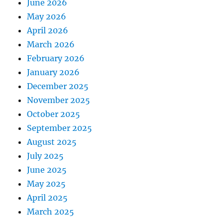
June 2026
May 2026
April 2026
March 2026
February 2026
January 2026
December 2025
November 2025
October 2025
September 2025
August 2025
July 2025
June 2025
May 2025
April 2025
March 2025