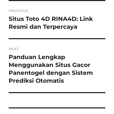
Post
PREVIOUS
navigation
Situs Toto 4D RINA4D: Link
Previous
post:
Resmi dan Terpercaya
NEXT
Panduan Lengkap
Next
post:
Menggunakan Situs Gacor
Panentogel dengan Sistem
Prediksi Otomatis