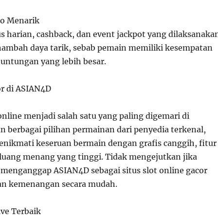
o Menarik
 harian, cashback, dan event jackpot yang dilaksanaka
nambah daya tarik, sebab pemain memiliki kesempatan
untungan yang lebih besar.
or di ASIAN4D
nline menjadi salah satu yang paling digemari di
 berbagai pilihan permainan dari penyedia terkenal,
nikmati keseruan bermain dengan grafis canggih, fitur
luang menang yang tinggi. Tidak mengejutkan jika
menganggap ASIAN4D sebagai situs slot online gacor
n kemenangan secara mudah.
ive Terbaik