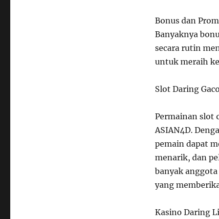
Bonus dan Prom
Banyaknya bonus
secara rutin me
untuk meraih ke
Slot Daring Gac
Permainan slot o
ASIAN4D. Dengan
pemain dapat me
menarik, dan pe
banyak anggota 
yang memberika
Kasino Daring L