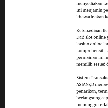
menyediakan tau
Ini menjamin p
khawatir akan k
Ketersediaan Be
Dari slot onlin
kasino online l
komprehensif, s
permainan ini m
memilih sesuai 
Sistem Transaks
ASIAN4D menawa
penarikan, terma
berlangsung cep
menunggu terlal