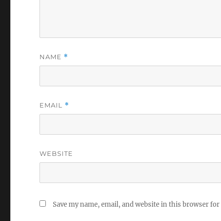
NAME
*
EMAIL
*
WEBSITE
Save my name, email, and website in this browser for