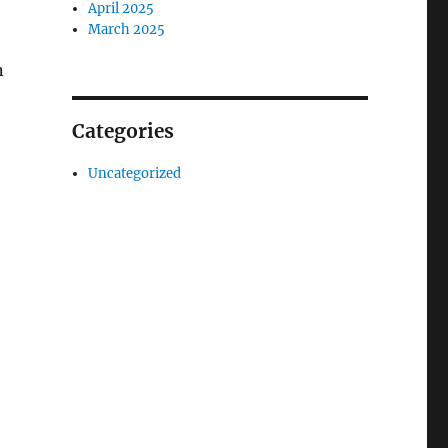
April 2025
March 2025
n
Categories
Uncategorized