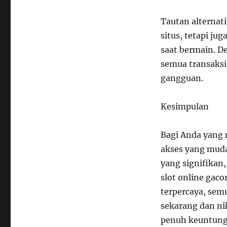
Tautan alternat
situs, tetapi j
saat bermain. De
semua transaksi
gangguan.
Kesimpulan
Bagi Anda yang 
akses yang muda
yang signifikan,
slot online gaco
terpercaya, sem
sekarang dan n
penuh keuntung