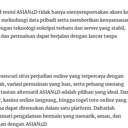
if resmi ASIAN4D tidak hanya menyempurnakan akses k
uga melindungi data pribadi serta memberikan kenyamana
ngan teknologi enkripsi terbaru dan server yang stabil,
 dan permainan dapat berjalan dengan lancar tanpa
mencari situs perjudian online yang terpercaya dengan
h, variasi permainan yang luas, serta peluang menang
 tautan alternatif ASIAN4D adalah pilihan yang ideal. Dar
r, kasino online langsung, hingga togel toto online yang
ua dapat ditemukan dalam satu platform. Daftarlah
ikmati pengalaman bermain yang menarik, aman, dan
an dengan ASIAN4D.