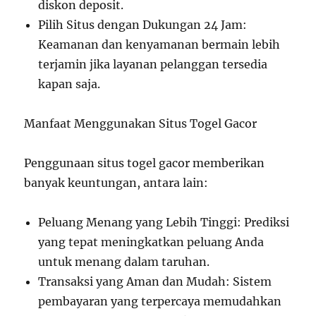
diskon deposit.
Pilih Situs dengan Dukungan 24 Jam:
Keamanan dan kenyamanan bermain lebih
terjamin jika layanan pelanggan tersedia
kapan saja.
Manfaat Menggunakan Situs Togel Gacor
Penggunaan situs togel gacor memberikan
banyak keuntungan, antara lain:
Peluang Menang yang Lebih Tinggi: Prediksi
yang tepat meningkatkan peluang Anda
untuk menang dalam taruhan.
Transaksi yang Aman dan Mudah: Sistem
pembayaran yang terpercaya memudahkan