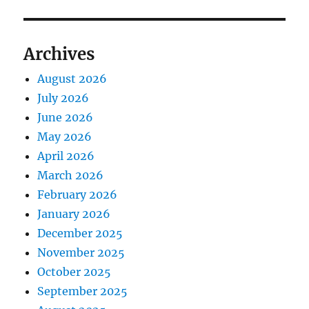
Archives
August 2026
July 2026
June 2026
May 2026
April 2026
March 2026
February 2026
January 2026
December 2025
November 2025
October 2025
September 2025