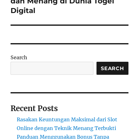
dan Menang di Dunia Togel
Digital
Search
SEARCH
Recent Posts
Rasakan Keuntungan Maksimal dari Slot
Online dengan Teknik Menang Terbukti
Panduan Menggunakan Bonus Tanpa