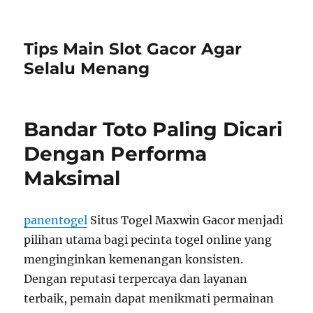
Tips Main Slot Gacor Agar
Selalu Menang
Bandar Toto Paling Dicari
Dengan Performa
Maksimal
panentogel
Situs Togel Maxwin Gacor menjadi
pilihan utama bagi pecinta togel online yang
menginginkan kemenangan konsisten.
Dengan reputasi terpercaya dan layanan
terbaik, pemain dapat menikmati permainan