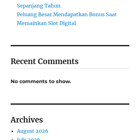
Sepanjang Tahun
Peluang Besar Mendapatkan Bonus Saat
Memainkan Slot Digital
Recent Comments
No comments to show.
Archives
August 2026
July 2026