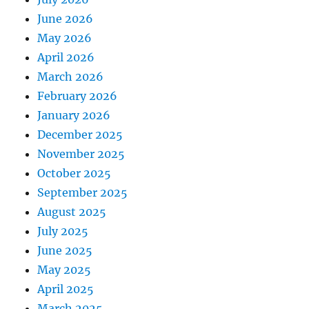
June 2026
May 2026
April 2026
March 2026
February 2026
January 2026
December 2025
November 2025
October 2025
September 2025
August 2025
July 2025
June 2025
May 2025
April 2025
March 2025