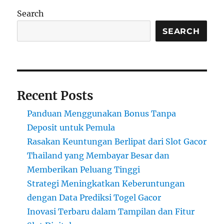
Search
SEARCH
Recent Posts
Panduan Menggunakan Bonus Tanpa
Deposit untuk Pemula
Rasakan Keuntungan Berlipat dari Slot Gacor
Thailand yang Membayar Besar dan
Memberikan Peluang Tinggi
Strategi Meningkatkan Keberuntungan
dengan Data Prediksi Togel Gacor
Inovasi Terbaru dalam Tampilan dan Fitur