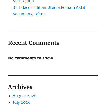
Slot Digital
Slot Gacor Pilihan Utama Pemain Aktif
Sepanjang Tahun
Recent Comments
No comments to show.
Archives
August 2026
July 2026