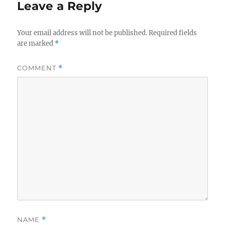
Leave a Reply
Your email address will not be published.
Required fields
are marked
*
COMMENT
*
NAME
*