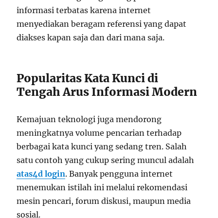
informasi terbatas karena internet
menyediakan beragam referensi yang dapat
diakses kapan saja dan dari mana saja.
Popularitas Kata Kunci di
Tengah Arus Informasi Modern
Kemajuan teknologi juga mendorong
meningkatnya volume pencarian terhadap
berbagai kata kunci yang sedang tren. Salah
satu contoh yang cukup sering muncul adalah
atas4d login
. Banyak pengguna internet
menemukan istilah ini melalui rekomendasi
mesin pencari, forum diskusi, maupun media
sosial.