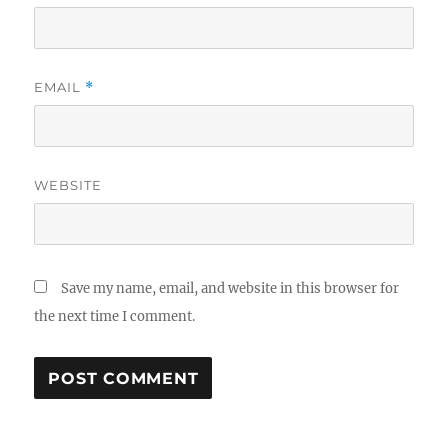
EMAIL
*
WEBSITE
Save my name, email, and website in this browser for
the next time I comment.