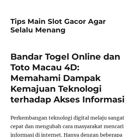
Tips Main Slot Gacor Agar
Selalu Menang
Bandar Togel Online dan
Toto Macau 4D:
Memahami Dampak
Kemajuan Teknologi
terhadap Akses Informasi
Perkembangan teknologi digital melaju sangat
cepat dan mengubah cara masyarakat mencari
informasi di internet. Hanya dengan beberapa