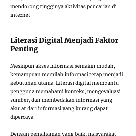
mendorong tingginya aktivitas pencarian di
internet.
Literasi Digital Menjadi Faktor
Penting
Meskipun akses informasi semakin mudah,
kemampuan memilah informasi tetap menjadi
kebutuhan utama. Literasi digital membantu
pengguna memahami konteks, mengevaluasi
sumber, dan membedakan informasi yang
akurat dari informasi yang kurang dapat
dipercaya.
Dengan pemahaman yang baik, masyarakat