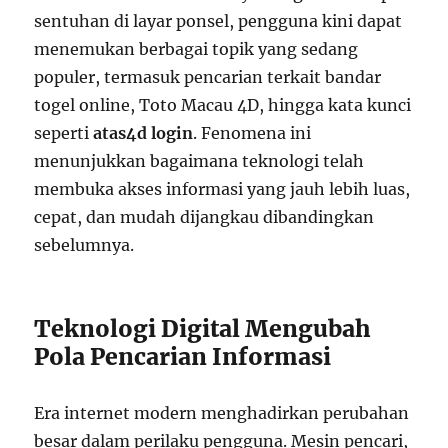
sentuhan di layar ponsel, pengguna kini dapat
menemukan berbagai topik yang sedang
populer, termasuk pencarian terkait bandar
togel online, Toto Macau 4D, hingga kata kunci
seperti
atas4d login
. Fenomena ini
menunjukkan bagaimana teknologi telah
membuka akses informasi yang jauh lebih luas,
cepat, dan mudah dijangkau dibandingkan
sebelumnya.
Teknologi Digital Mengubah
Pola Pencarian Informasi
Era internet modern menghadirkan perubahan
besar dalam perilaku pengguna. Mesin pencari,