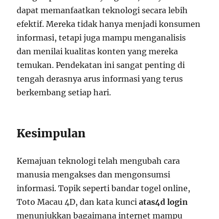
dapat memanfaatkan teknologi secara lebih
efektif. Mereka tidak hanya menjadi konsumen
informasi, tetapi juga mampu menganalisis
dan menilai kualitas konten yang mereka
temukan. Pendekatan ini sangat penting di
tengah derasnya arus informasi yang terus
berkembang setiap hari.
Kesimpulan
Kemajuan teknologi telah mengubah cara
manusia mengakses dan mengonsumsi
informasi. Topik seperti bandar togel online,
Toto Macau 4D, dan kata kunci
atas4d login
menunjukkan bagaimana internet mampu