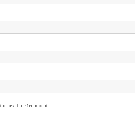
 the next time I comment.