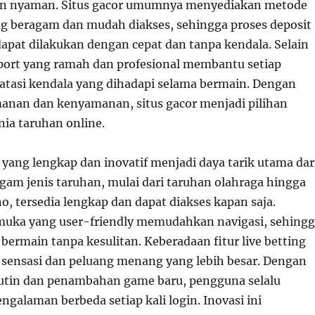
n nyaman. Situs gacor umumnya menyediakan metode
 beragam dan mudah diakses, sehingga proses deposit
dapat dilakukan dengan cepat dan tanpa kendala. Selain
pport yang ramah dan profesional membantu setiap
tasi kendala yang dihadapi selama bermain. Dengan
anan dan kenyamanan, situs gacor menjadi pilihan
ia taruhan online.
 yang lengkap dan inovatif menjadi daya tarik utama dar
agam jenis taruhan, mulai dari taruhan olahraga hingga
, tersedia lengkap dan dapat diakses kapan saja.
muka yang user-friendly memudahkan navigasi, sehing
bermain tanpa kesulitan. Keberadaan fitur live betting
ensasi dan peluang menang yang lebih besar. Dengan
utin dan penambahan game baru, pengguna selalu
galaman berbeda setiap kali login. Inovasi ini