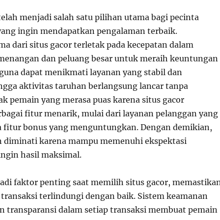
elah menjadi salah satu pilihan utama bagi pecinta
yang ingin mendapatkan pengalaman terbaik.
a dari situs gacor terletak pada kecepatan dalam
enangan dan peluang besar untuk meraih keuntungan
gguna dapat menikmati layanan yang stabil dan
ngga aktivitas taruhan berlangsung lancar tanpa
k pemain yang merasa puas karena situs gacor
agai fitur menarik, mulai dari layanan pelanggan yang
a fitur bonus yang menguntungkan. Dengan demikian,
in diminati karena mampu memenuhi ekspektasi
ngin hasil maksimal.
i faktor penting saat memilih situs gacor, memastika
n transaksi terlindungi dengan baik. Sistem keamanan
n transparansi dalam setiap transaksi membuat pemain