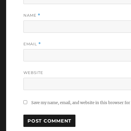
NAME
*
EMAIL
*
WEBSITE
Save my name, email, and website in this browser for