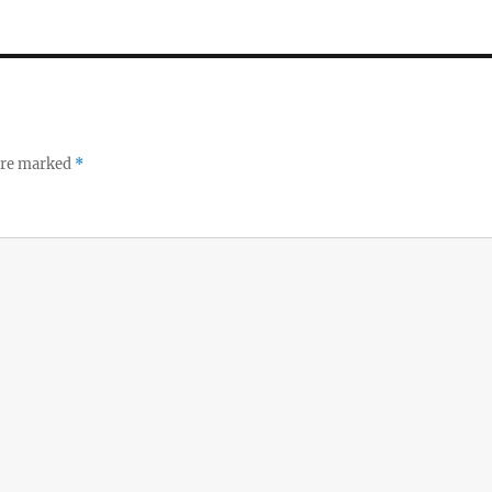
 are marked
*