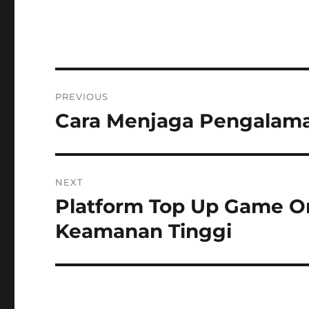
Post
PREVIOUS
navigation
Cara Menjaga Pengalaman
Previous
post:
NEXT
Platform Top Up Game O
Next
post:
Keamanan Tinggi