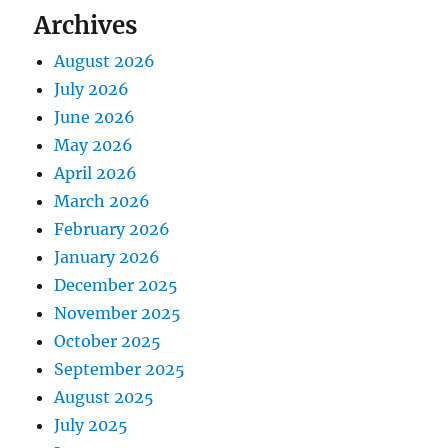
Archives
August 2026
July 2026
June 2026
May 2026
April 2026
March 2026
February 2026
January 2026
December 2025
November 2025
October 2025
September 2025
August 2025
July 2025