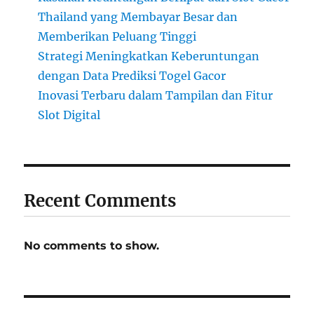
Thailand yang Membayar Besar dan
Memberikan Peluang Tinggi
Strategi Meningkatkan Keberuntungan
dengan Data Prediksi Togel Gacor
Inovasi Terbaru dalam Tampilan dan Fitur
Slot Digital
Recent Comments
No comments to show.