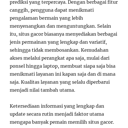
prediksi yang terpercaya. Dengan berbagai fitur
canggih, pengguna dapat menikmati
pengalaman bermain yang lebih
menyenangkan dan menguntungkan. Selain
itu, situs gacor biasanya menyediakan berbagai
jenis permainan yang lengkap dan variatif,
sehingga tidak membosankan. Kemudahan
akses melalui perangkat apa saja, mulai dari
ponsel hingga laptop, membuat siapa saja bisa
menikmati layanan ini kapan saja dan di mana
saja. Kualitas layanan yang selalu diperbarui
menjadi nilai tambah utama.
Ketersediaan informasi yang lengkap dan
update secara rutin menjadi faktor utama
mengapa banyak pemain memilih situs gacor.