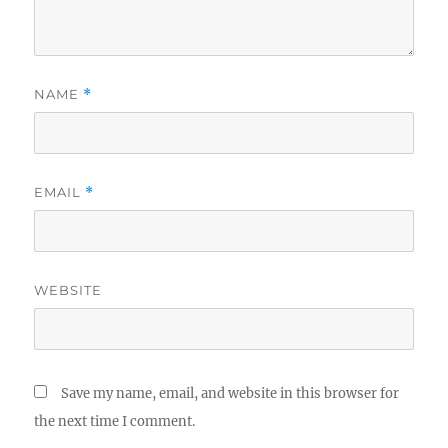
NAME
*
EMAIL
*
WEBSITE
Save my name, email, and website in this browser for
the next time I comment.