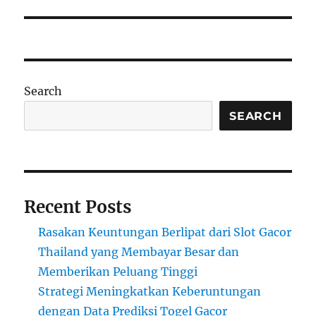
Search
SEARCH
Recent Posts
Rasakan Keuntungan Berlipat dari Slot Gacor
Thailand yang Membayar Besar dan
Memberikan Peluang Tinggi
Strategi Meningkatkan Keberuntungan
dengan Data Prediksi Togel Gacor