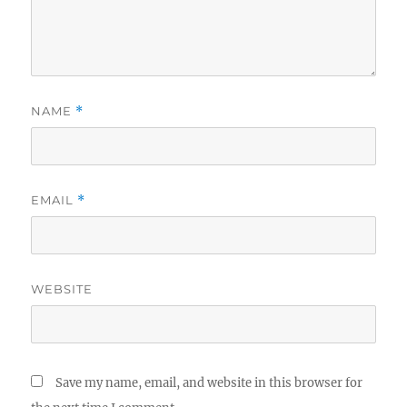
NAME
*
EMAIL
*
WEBSITE
Save my name, email, and website in this browser for