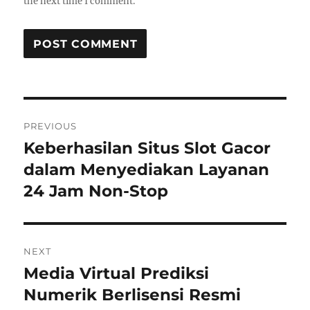
the next time I comment.
Post
PREVIOUS
navigation
Keberhasilan Situs Slot Gacor
Previous
post:
dalam Menyediakan Layanan
24 Jam Non-Stop
NEXT
Media Virtual Prediksi
Next
post:
Numerik Berlisensi Resmi