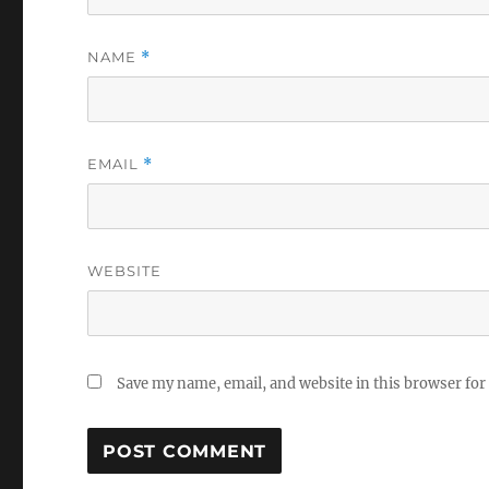
NAME
*
EMAIL
*
WEBSITE
Save my name, email, and website in this browser for