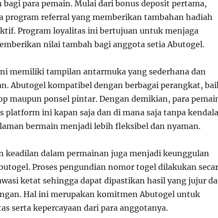
agi para pemain. Mulai dari bonus deposit pertama,
a program referral yang memberikan tambahan hadiah
tif. Program loyalitas ini bertujuan untuk menjaga
mberikan nilai tambah bagi anggota setia Abutogel.
s ini memiliki tampilan antarmuka yang sederhana dan
. Abutogel kompatibel dengan berbagai perangkat, bai
p maupun ponsel pintar. Dengan demikian, para pemai
 platform ini kapan saja dan di mana saja tanpa kendala
aman bermain menjadi lebih fleksibel dan nyaman.
n keadilan dalam permainan juga menjadi keunggulan
Abutogel. Proses pengundian nomor togel dilakukan seca
wasi ketat sehingga dapat dipastikan hasil yang jujur d
angan. Hal ini merupakan komitmen Abutogel untuk
tas serta kepercayaan dari para anggotanya.