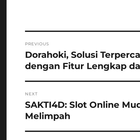
Post
PREVIOUS
navigation
Dorahoki, Solusi Terperc
Previous
post:
dengan Fitur Lengkap d
NEXT
SAKTI4D: Slot Online M
Next
post:
Melimpah