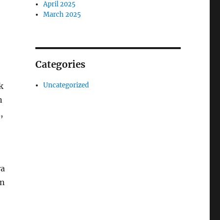
April 2025
March 2025
Categories
Uncategorized
k
n
,
ra
an